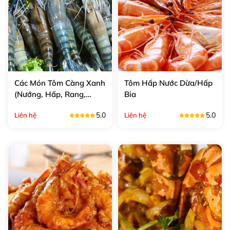
Các Món Tôm Càng Xanh
Tôm Hấp Nước Dừa/Hấp
(Nướng, Hấp, Rang,
Bia
Cháy, Sốt...)
5.0
5.0
Liên hệ
Liên hệ