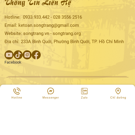
Thông Tin Liên Hệ
Hotline:
0933.933.442
-
028
3556 2516
Email: ketoan.songtrang@gmail.com
Website: songtrang.vn - songtrang.org
Địa chỉ: 233A Bình Quới, Phường Bình Quới, TP. Hồ Chí Minh
Facebook
Hotline
Messenger
Zalo
Chỉ đường