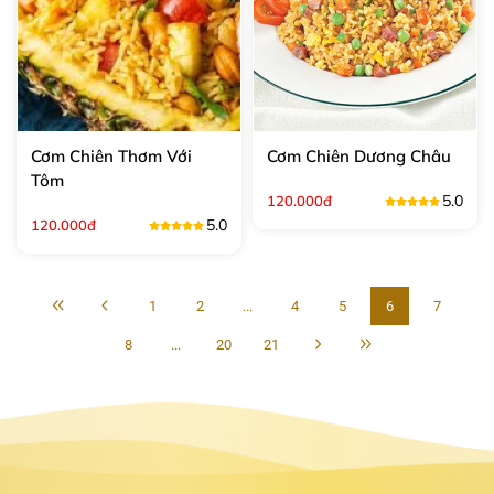
Cơm Chiên Thơm Với
Cơm Chiên Dương Châu
Tôm
5.0
120.000đ
5.0
120.000đ
1
2
...
4
5
6
7
8
...
20
21