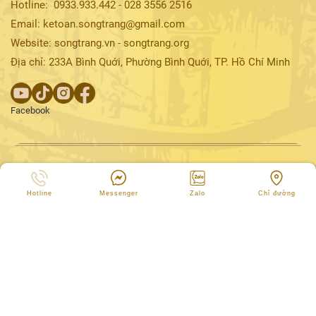
Hotline:
0933.933.442
-
028
3556 2516
Email: ketoan.songtrang@gmail.com
Website: songtrang.vn - songtrang.org
Địa chỉ: 233A Bình Quới, Phường Bình Quới, TP. Hồ Chí Minh
Facebook
Hotline
Messenger
Zalo
Chỉ đường