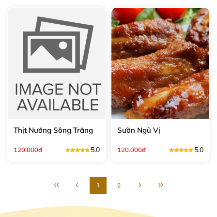
Thịt Nướng Sông Trăng
Sườn Ngũ Vị
5.0
5.0
120.000đ
120.000đ
1
2