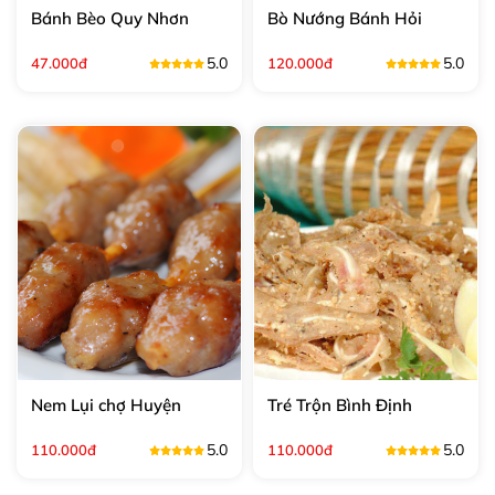
Bánh Bèo Quy Nhơn
Bò Nướng Bánh Hỏi
5.0
5.0
47.000đ
120.000đ
Nem Lụi chợ Huyện
Tré Trộn Bình Định
5.0
5.0
110.000đ
110.000đ