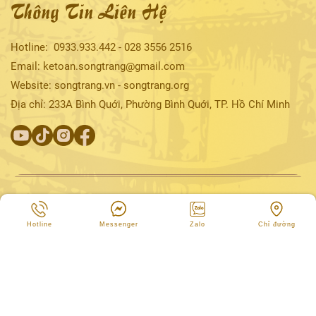
Thông Tin Liên Hệ
Hotline:
0933.933.442
-
028
3556 2516
Email: ketoan.songtrang@gmail.com
Website: songtrang.vn - songtrang.org
Địa chỉ: 233A Bình Quới, Phường Bình Quới, TP. Hồ Chí Minh
Hotline
Messenger
Zalo
Chỉ đường