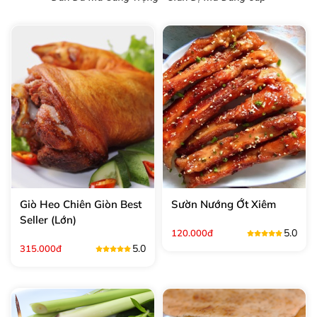
Giò Heo Chiên Giòn Best
Sườn Nướng Ớt Xiêm
Seller (Lớn)
5.0
120.000đ
5.0
315.000đ