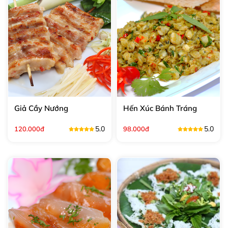
Giả Cầy Nướng
Hến Xúc Bánh Tráng
5.0
5.0
120.000đ
98.000đ